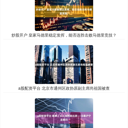
炒股开户 皇家马德里稳定发挥，能否连胜击败马德里竞技？
a股配资平台 北京市通州区政协原副主席尚祖国被查