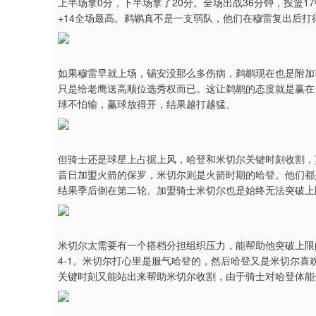
上半场拿0分，下半场拿了20分。全场出战36分钟，投篮17
+14全场最高。鹈鹕真不是一支弱队，他们在穆雷复出后打
如果穆雷早就上场，锡安没那么多伤病，鹈鹕现在也是附加
只是给老鹰送高顺位选秀权而已。这让鹈鹕的态度就是赢在
球不怕输，赢球放得开，结果越打越猛。
但骑士还是球星上占据上风，哈登和米切尔关键时刻收割，
昔日加盟火箭的保罗，米切尔则是火箭时期的哈登。他们都
结果季后倒在第二轮。加盟骑士米切尔也是始终无法突破上
米切尔太需要有一个搭档分担组织压力，能帮助他突破上限
4-1。米切尔打心里是服气哈登的，然后哈登又是米切尔喜
关键时刻又能站出来帮助米切尔收割，由于骑士对哈登体能