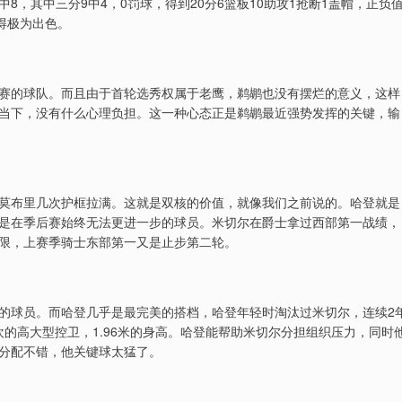
中8，其中三分9中4，0罚球，得到20分6篮板10助攻1抢断1盖帽，正负
得极为出色。
赛的球队。而且由于首轮选秀权属于老鹰，鹈鹕也没有摆烂的意义，这样
当下，没有什么心理负担。这一种心态正是鹈鹕最近强势发挥的关键，输
莫布里几次护框拉满。这就是双核的价值，就像我们之前说的。哈登就是
是在季后赛始终无法更进一步的球员。米切尔在爵士拿过西部第一战绩，
限，上赛季骑士东部第一又是止步第二轮。
的球员。而哈登几乎是最完美的搭档，哈登年轻时淘汰过米切尔，连续2
欢的高大型控卫，1.96米的身高。哈登能帮助米切尔分担组织压力，同时
分配不错，他关键球太猛了。