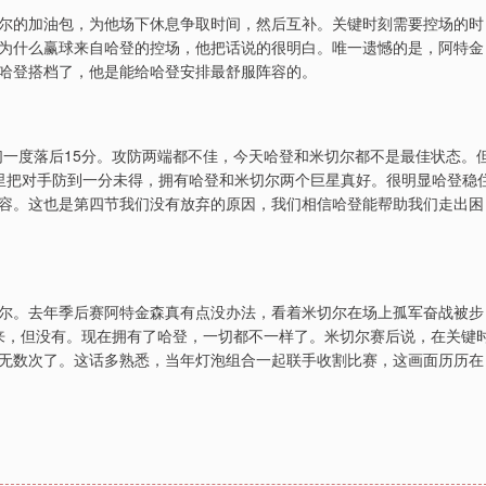
尔的加油包，为他场下休息争取时间，然后互补。关键时刻需要控场的时
为什么赢球来自哈登的控场，他把话说的很明白。唯一遗憾的是，阿特金
哈登搭档了，他是能给哈登安排最舒服阵容的。
们一度落后15分。攻防两端都不佳，今天哈登和米切尔都不是最佳状态。
里把对手防到一分未得，拥有哈登和米切尔两个巨星真好。很明显哈登稳
容。这也是第四节我们没有放弃的原因，我们相信哈登能帮助我们走出困
尔。去年季后赛阿特金森真有点没办法，看着米切尔在场上孤军奋战被步
出来，但没有。现在拥有了哈登，一切都不一样了。米切尔赛后说，在关键
无数次了。这话多熟悉，当年灯泡组合一起联手收割比赛，这画面历历在