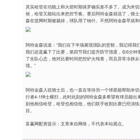
其实哈登在功能上和火箭时期保罗确实差不多了。成为米切
候，哈登又能站出来把控节奏。赛后阿特金森就说了，骑士
森在篮网时期被裁掉，球队用了纳什。不然阿特金森早就和
阿特金森说道：“我们在下半场展现强队的坚韧，我记得我
我们还是赢下了比赛，第四节我们提升防守强度，在6分钟
了全队心态，他对比赛时间把控炉火纯青，而且异常冷静从
境。”
阿特金森入驻骑士后，也一直在等待另一个球星能帮助米切
行者4-1绅士横扫，此时此刻的阿特金森多希望有球员能
刻他相信哈登，哈登也相信他，他们联手收割比赛已经演练
目。
富赢网配资提示：文章来自网络，不代表本站观点。