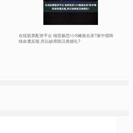
在线股票配资平台 细思极恐!小S瘫痪在床?家中摆阵
续命遭反噬,所以缺席陈汉典婚礼?