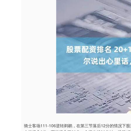
骑士客场111-106逆转鹈鹕，在第三节落后12分的情